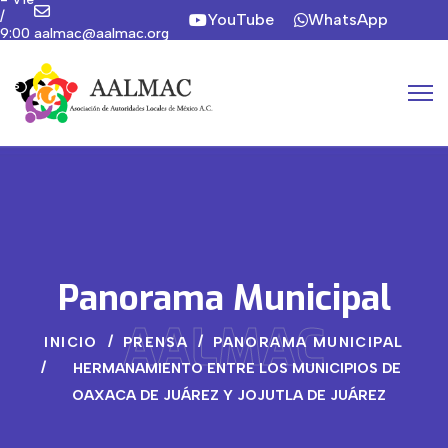
/
YouTube
WhatsApp
9:00
aalmac@aalmac.org
a
Instagram
19:00
hrs
Panorama Municipal
AALMAC
INICIO
PRENSA
PANORAMA MUNICIPAL
HERMANAMIENTO ENTRE LOS MUNICIPIOS DE
OAXACA DE JUÁREZ Y JOJUTLA DE JUÁREZ