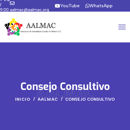
/
YouTube
WhatsApp
9:00
aalmac@aalmac.org
a
Instagram
19:00
hrs
Consejo Consultivo
AALMAC
INICIO
AALMAC
CONSEJO CONSULTIVO