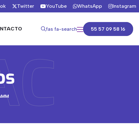
ook
Twitter
YouTube
WhatsApp
Instagram
NTACTO
fas fa-search
55 57 09 58 16
AC
os
NAMM