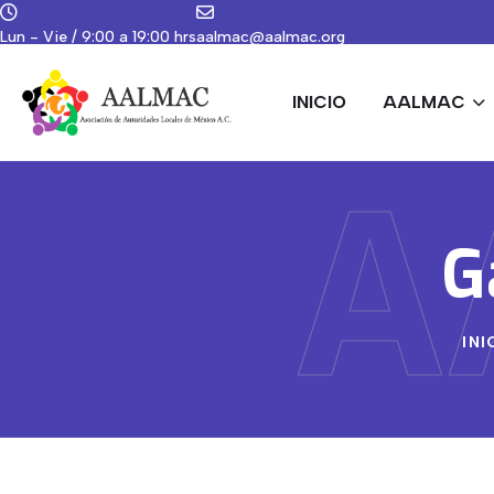
Lun - Vie / 9:00 a 19:00 hrs
aalmac@aalmac.org
INICIO
AALMAC
A
G
INI