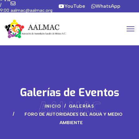
/
YouTube
WhatsApp
9:00
aalmac@aalmac.org
a
Instagram
19:00
hrs
Galerías de Eventos
AALMAC
INICIO
GALERÍAS
FORO DE AUTORIDADES DEL AGUA Y MEDIO
AMBIENTE